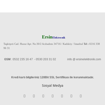
Ersin
Elektronik
Taşköprü Cad. Huzur Apt. No:30/2 Acıbadem 34716 / Kadıköy / Istanbul
Tel :
0216 338
96 31
GSM
: 0532 235 16 47 - 0530 203 31 02 info @ ersinelektronik.com
Kredi kartı bilgileriniz 128Bit SSL Sertifikası ile korunmaktadır
.
Sosyal Medya