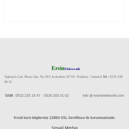
Ersin
Elektronik
Taşköprü Cad. Huzur Apt. No:30/2 Acıbadem 34716 / Kadıköy / Istanbul
Tel :
0216 338
96 31
GSM
: 0532 235 16 47 - 0530 203 31 02 info @ ersinelektronik.com
Kredi kartı bilgileriniz 128Bit SSL Sertifikası ile korunmaktadır
.
Sosyal Medya