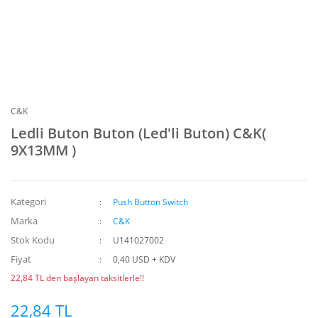
C&K
Ledli Buton Buton (Led'li Buton) C&K(
9X13MM )
Kategori
Push Button Switch
Marka
C&K
Stok Kodu
U141027002
Fiyat
0,40 USD + KDV
22,84 TL den başlayan taksitlerle!!
22,84 TL