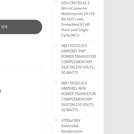
ADUC847BS32-5
MicroConverter
Multichannel 24-/16-
Bit ADCs with
Embedded 62 kB
 VER
Flash and Single-
Cycle MCU
MJE15033G 8.0
AMPERES PNP
POWER TRANSISTOR
COMPLEMENTARY
SILICON 250 VOLTS,
50 WATTS
MJE15032G 8.0
AMPERES NPN
y
POWER TRANSISTOR
COMPLEMENTARY
SILICON 250 VOLTS,
50 WATTS
4700uf 80V
Elektrolitik
Kondansatör