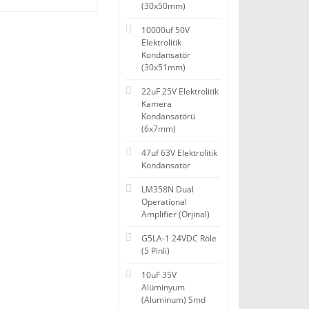
(30x50mm)
10000uf 50V
Elektrolitik
Kondansatör
(30x51mm)
22uF 25V Elektrolitik
Kamera
Kondansatörü
(6x7mm)
47uf 63V Elektrolitik
Kondansatör
LM358N Dual
Operational
Amplifier (Orjinal)
G5LA-1 24VDC Röle
(5 Pinli)
10uF 35V
Alüminyum
(Aluminum) Smd