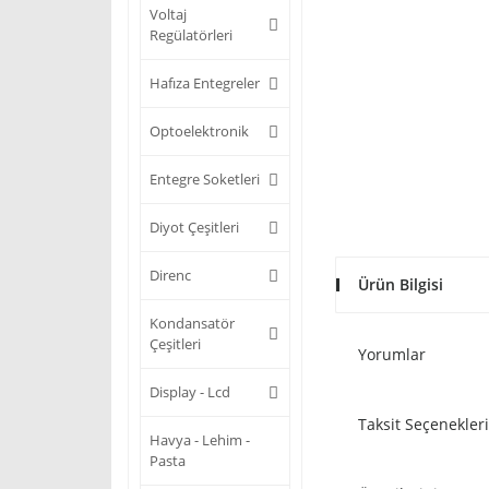
Voltaj
Regülatörleri
Hafıza Entegreler
Optoelektronik
Entegre Soketleri
Diyot Çeşitleri
Direnc
Ürün Bilgisi
Kondansatör
Çeşitleri
Yorumlar
Display - Lcd
Taksit Seçenekleri
Havya - Lehim -
Pasta