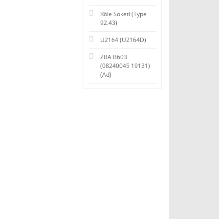
Röle Soketi (Type
92.43)
U2164 (U2164D)
ZBA B603
(08240045 19131)
(Ad)