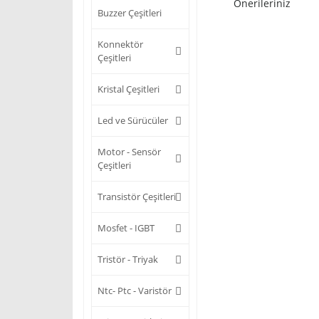
Önerileriniz
Buzzer Çeşitleri
Konnektör
Çeşitleri
Kristal Çeşitleri
Led ve Sürücüler
Motor - Sensör
Çeşitleri
Transistör Çeşitleri
Mosfet - IGBT
Tristör - Triyak
Ntc- Ptc - Varistör