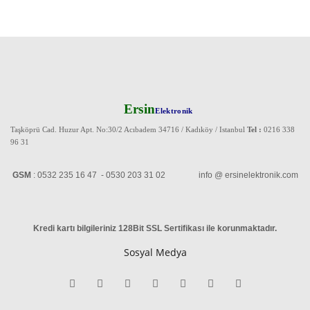
Ersin
Elektronik
Taşköprü Cad. Huzur Apt. No:30/2 Acıbadem 34716 / Kadıköy / Istanbul
Tel :
0216 338
96 31
GSM
: 0532 235 16 47 - 0530 203 31 02 info @ ersinelektronik.com
Kredi kartı bilgileriniz 128Bit SSL Sertifikası ile korunmaktadır
.
Sosyal Medya