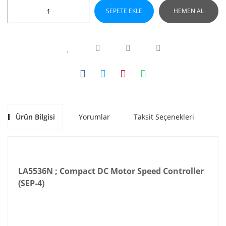
SEPETE EKLE
HEMEN AL
Ürün Bilgisi
Yorumlar
Taksit Seçenekleri
Ön
LA5536N ; Compact DC Motor Speed Controller
(SEP-4)