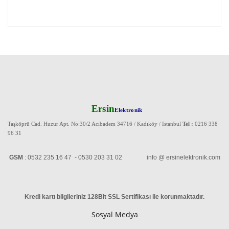
Ersin
Elektronik
Taşköprü Cad. Huzur Apt. No:30/2 Acıbadem 34716 / Kadıköy / Istanbul
Tel :
0216 338
96 31
GSM
: 0532 235 16 47 - 0530 203 31 02 info @ ersinelektronik.com
Kredi kartı bilgileriniz 128Bit SSL Sertifikası ile korunmaktadır
.
Sosyal Medya