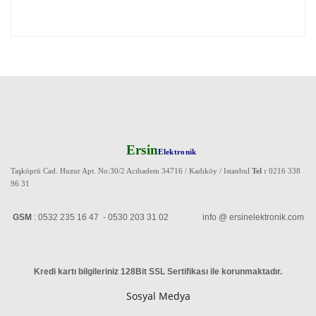
Ersin
Elektronik
Taşköprü Cad. Huzur Apt. No:30/2 Acıbadem 34716 / Kadıköy / Istanbul
Tel :
0216 338
96 31
GSM
: 0532 235 16 47 - 0530 203 31 02 info @ ersinelektronik.com
Kredi kartı bilgileriniz 128Bit SSL Sertifikası ile korunmaktadır
.
Sosyal Medya