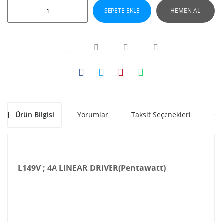
SEPETE EKLE
HEMEN AL
Ürün Bilgisi
Yorumlar
Taksit Seçenekleri
Ön
L149V ; 4A LINEAR DRIVER(Pentawatt)