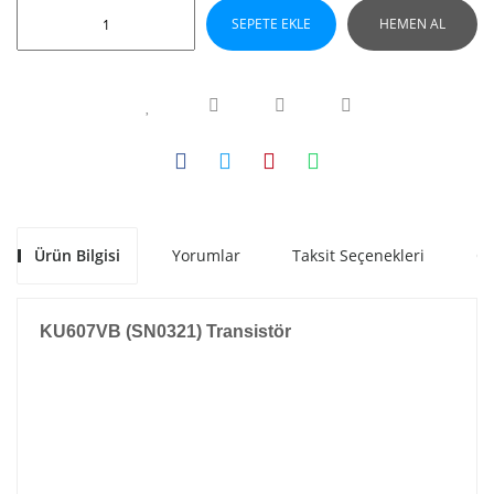
SEPETE EKLE
HEMEN AL
Ürün Bilgisi
Yorumlar
Taksit Seçenekleri
Ön
KU607VB (SN0321) Transistör