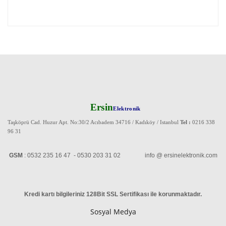
Ersin
Elektronik
Taşköprü Cad. Huzur Apt. No:30/2 Acıbadem 34716 / Kadıköy / Istanbul
Tel :
0216 338
96 31
GSM
: 0532 235 16 47 - 0530 203 31 02 info @ ersinelektronik.com
Kredi kartı bilgileriniz 128Bit SSL Sertifikası ile korunmaktadır
.
Sosyal Medya