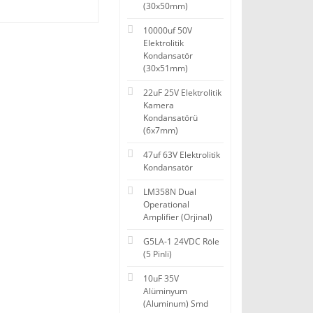
(30x50mm)
10000uf 50V
Elektrolitik
Kondansatör
(30x51mm)
22uF 25V Elektrolitik
Kamera
Kondansatörü
(6x7mm)
47uf 63V Elektrolitik
Kondansatör
LM358N Dual
Operational
Amplifier (Orjinal)
G5LA-1 24VDC Röle
(5 Pinli)
10uF 35V
Alüminyum
(Aluminum) Smd