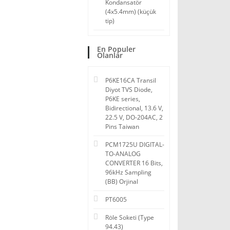
Kondansatör
(4x5.4mm) (küçük
tip)
En Populer
Olanlar
P6KE16CA Transil
Diyot TVS Diode,
P6KE series,
Bidirectional, 13.6 V,
22.5 V, DO-204AC, 2
Pins Taiwan
PCM1725U DIGITAL-
TO-ANALOG
CONVERTER 16 Bits,
96kHz Sampling
(BB) Orjinal
PT6005
Röle Soketi (Type
94.43)