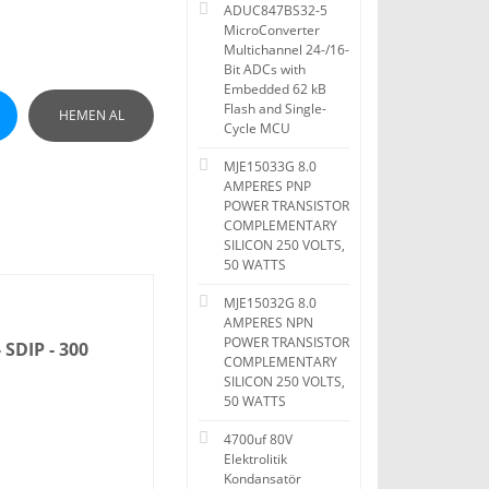
ADUC847BS32-5
MicroConverter
Multichannel 24-/16-
Bit ADCs with
Embedded 62 kB
Flash and Single-
HEMEN AL
Cycle MCU
MJE15033G 8.0
AMPERES PNP
POWER TRANSISTOR
COMPLEMENTARY
SILICON 250 VOLTS,
50 WATTS
MJE15032G 8.0
AMPERES NPN
POWER TRANSISTOR
SDIP - 300
COMPLEMENTARY
SILICON 250 VOLTS,
50 WATTS
4700uf 80V
Elektrolitik
Kondansatör