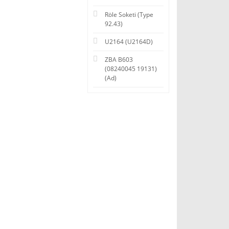
Röle Soketi (Type
92.43)
U2164 (U2164D)
ZBA B603
(08240045 19131)
(Ad)