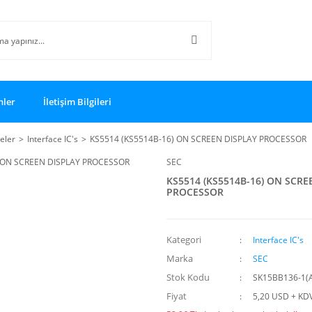
nler
İletişim Bilgileri
reler
Interface IC's
KS5514 (KS5514B-16) ON SCREEN DISPLAY PROCESSOR
SEC
KS5514 (KS5514B-16) ON SCRE
PROCESSOR
Kategori
Interface IC's
Marka
SEC
Stok Kodu
SK15BB136-1(
Fiyat
5,20 USD + KD