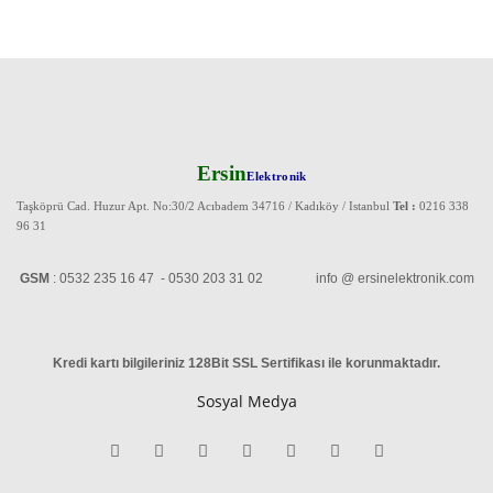
Ersin
Elektronik
Taşköprü Cad. Huzur Apt. No:30/2 Acıbadem 34716 / Kadıköy / Istanbul
Tel :
0216 338
96 31
GSM
: 0532 235 16 47 - 0530 203 31 02 info @ ersinelektronik.com
Kredi kartı bilgileriniz 128Bit SSL Sertifikası ile korunmaktadır
.
Sosyal Medya