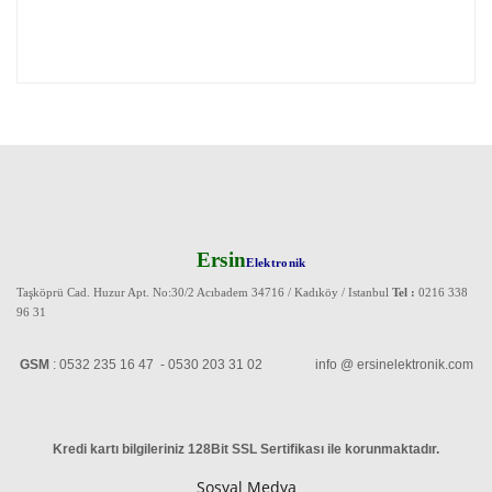
Ersin
Elektronik
Taşköprü Cad. Huzur Apt. No:30/2 Acıbadem 34716 / Kadıköy / Istanbul
Tel :
0216 338
96 31
GSM
: 0532 235 16 47 - 0530 203 31 02 info @ ersinelektronik.com
Kredi kartı bilgileriniz 128Bit SSL Sertifikası ile korunmaktadır
.
Sosyal Medya