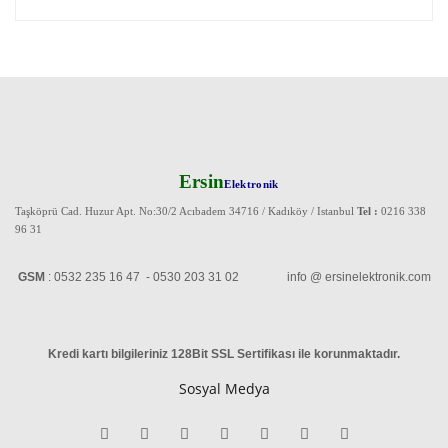
Ersin
Elektronik
Taşköprü Cad. Huzur Apt. No:30/2 Acıbadem 34716 / Kadıköy / Istanbul
Tel :
0216 338
96 31
GSM
: 0532 235 16 47 - 0530 203 31 02 info @ ersinelektronik.com
Kredi kartı bilgileriniz 128Bit SSL Sertifikası ile korunmaktadır
.
Sosyal Medya