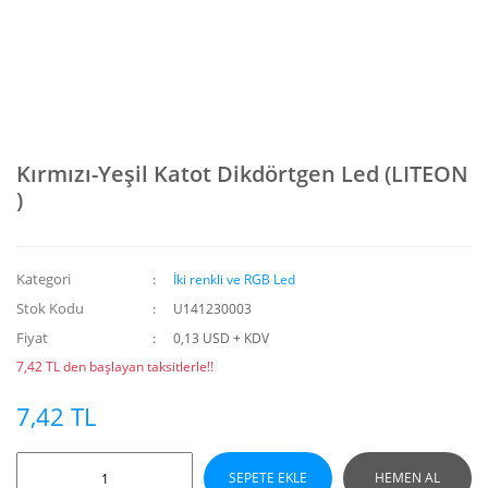
Kırmızı-Yeşil Katot Dikdörtgen Led (LITEON
)
Kategori
İki renkli ve RGB Led
Stok Kodu
U141230003
Fiyat
0,13 USD + KDV
7,42 TL den başlayan taksitlerle!!
7,42 TL
SEPETE EKLE
HEMEN AL