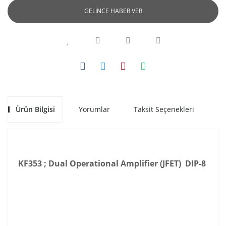
GELİNCE HABER VER
Ürün Bilgisi
Yorumlar
Taksit Seçenekleri
Ön
KF353 ; Dual Operational Amplifier (JFET) DIP-8