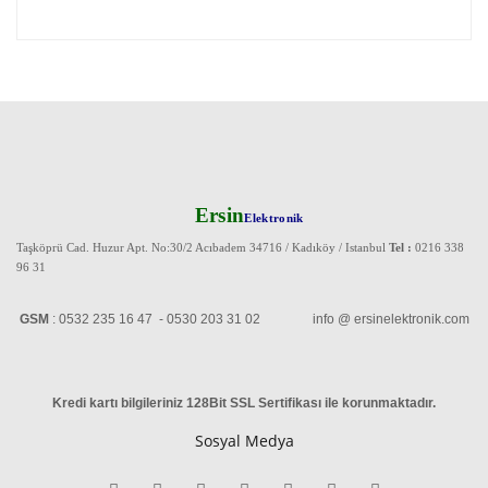
Ersin
Elektronik
Taşköprü Cad. Huzur Apt. No:30/2 Acıbadem 34716 / Kadıköy / Istanbul
Tel :
0216 338
96 31
GSM
: 0532 235 16 47 - 0530 203 31 02 info @ ersinelektronik.com
Kredi kartı bilgileriniz 128Bit SSL Sertifikası ile korunmaktadır
.
Sosyal Medya