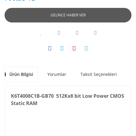
GELİNCE HABER VER
Ürün Bilgisi
Yorumlar
Taksit Seçenekleri
Ön
K6T4008C1B-GB70 512Kx8 bit Low Power CMOS
Static RAM