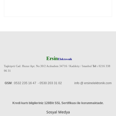
Ersin
Elektronik
Taşköprü Cad. Huzur Apt. No:30/2 Acıbadem 34716 / Kadıköy / Istanbul
Tel :
0216 338
96 31
GSM
: 0532 235 16 47 - 0530 203 31 02 info @ ersinelektronik.com
Kredi kartı bilgileriniz 128Bit SSL Sertifikası ile korunmaktadır
.
Sosyal Medya