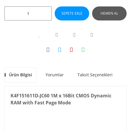
SEPETE EKLE
HEMEN AL
Ürün Bilgisi
Yorumlar
Taksit Seçenekleri
Ön
K4F151611D-JC60 1M x 16Bit CMOS Dynamic
RAM with Fast Page Mode