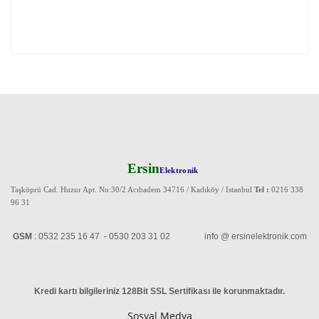
Ersin
Elektronik
Taşköprü Cad. Huzur Apt. No:30/2 Acıbadem 34716 / Kadıköy / Istanbul
Tel :
0216 338
96 31
GSM
: 0532 235 16 47 - 0530 203 31 02 info @ ersinelektronik.com
Kredi kartı bilgileriniz 128Bit SSL Sertifikası ile korunmaktadır
.
Sosyal Medya