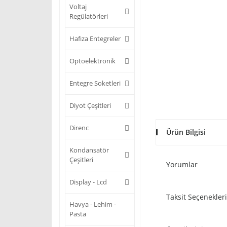
Voltaj
Regülatörleri
Hafıza Entegreler
Optoelektronik
Entegre Soketleri
Diyot Çeşitleri
Direnc
Ürün Bilgisi
Kondansatör
Çeşitleri
Yorumlar
Display - Lcd
Taksit Seçenekleri
Havya - Lehim -
Pasta