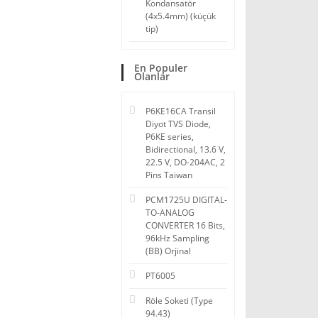
Kondansatör
(4x5.4mm) (küçük
tip)
En Populer
Olanlar
P6KE16CA Transil
Diyot TVS Diode,
P6KE series,
Bidirectional, 13.6 V,
22.5 V, DO-204AC, 2
Pins Taiwan
PCM1725U DIGITAL-
TO-ANALOG
CONVERTER 16 Bits,
96kHz Sampling
(BB) Orjinal
PT6005
Röle Soketi (Type
94.43)