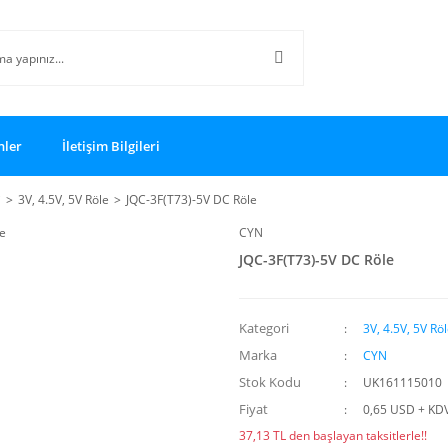
nler
İletişim Bilgileri
i
3V, 4.5V, 5V Röle
JQC-3F(T73)-5V DC Röle
CYN
JQC-3F(T73)-5V DC Röle
Kategori
3V, 4.5V, 5V Rö
Marka
CYN
Stok Kodu
UK161115010
Fiyat
0,65 USD + KD
37,13 TL den başlayan taksitlerle!!