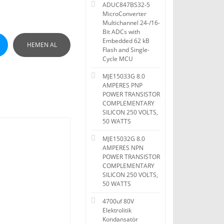
ADUC847BS32-5
MicroConverter
Multichannel 24-/16-
Bit ADCs with
Embedded 62 kB
HEMEN AL
Flash and Single-
Cycle MCU
MJE15033G 8.0
AMPERES PNP
POWER TRANSISTOR
COMPLEMENTARY
SILICON 250 VOLTS,
50 WATTS
MJE15032G 8.0
AMPERES NPN
POWER TRANSISTOR
COMPLEMENTARY
SILICON 250 VOLTS,
50 WATTS
4700uf 80V
Elektrolitik
Kondansatör