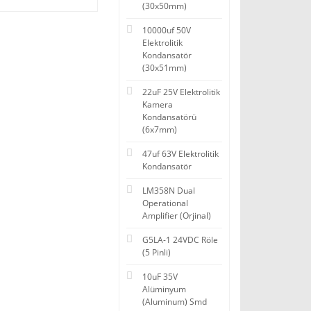
(30x50mm)
10000uf 50V
Elektrolitik
Kondansatör
(30x51mm)
22uF 25V Elektrolitik
Kamera
Kondansatörü
(6x7mm)
47uf 63V Elektrolitik
Kondansatör
LM358N Dual
Operational
Amplifier (Orjinal)
G5LA-1 24VDC Röle
(5 Pinli)
10uF 35V
Alüminyum
(Aluminum) Smd