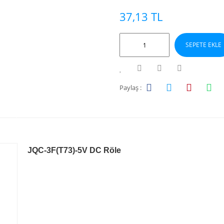
37,13 TL
SEPETE EKLE
Paylaş :
JQC-3F(T73)-5V DC Röle