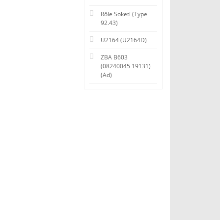
Röle Soketi (Type
92.43)
U2164 (U2164D)
ZBA B603
(08240045 19131)
(Ad)