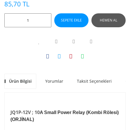
85,70 TL
SEPETE EKLE
HEMEN AL
Ürün Bilgisi
Yorumlar
Taksit Seçenekleri
Ön
JQ1P-12V ; 10
A Small Power Relay (Kombi Rölesi)
(ORJİNAL)