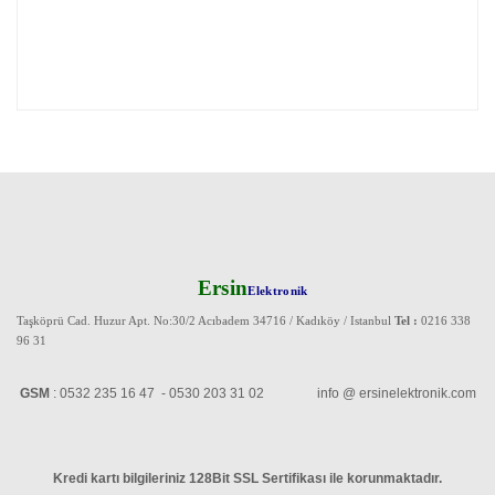
Ersin
Elektronik
Taşköprü Cad. Huzur Apt. No:30/2 Acıbadem 34716 / Kadıköy / Istanbul
Tel :
0216 338
96 31
GSM
: 0532 235 16 47 - 0530 203 31 02 info @ ersinelektronik.com
Kredi kartı bilgileriniz 128Bit SSL Sertifikası ile korunmaktadır
.