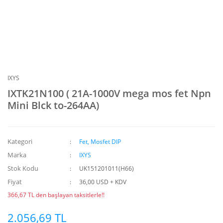
IXYS
IXTK21N100 ( 21A-1000V mega mos fet Npn
Mini Blck to-264AA)
Kategori
Fet, Mosfet DIP
Marka
IXYS
Stok Kodu
UK151201011(H66)
Fiyat
36,00 USD + KDV
366,67 TL den başlayan taksitlerle!!
2.056,69 TL