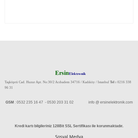
Ersin
Elektronik
Taşköprü Cad. Huzur Apt. No:30/2 Acıbadem 34716 / Kadıköy / Istanbul
Tel :
0216 338
96 31
GSM
: 0532 235 16 47 - 0530 203 31 02 info @ ersinelektronik.com
Kredi kartı bilgileriniz 128Bit SSL Sertifikası ile korunmaktadır
.
Sosyal Medya