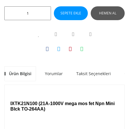
SEPETE EKLE
HEMEN AL
Ürün Bilgisi
Yorumlar
Taksit Seçenekleri
Ön
IXTK21N100 (21A-1000V mega mos fet Npn Mini
Blck TO-264AA)