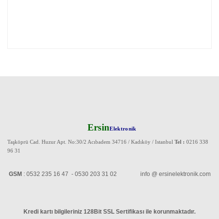
Ersin
Elektronik
Taşköprü Cad. Huzur Apt. No:30/2 Acıbadem 34716 / Kadıköy / Istanbul
Tel :
0216 338
96 31
GSM
: 0532 235 16 47 - 0530 203 31 02 info @ ersinelektronik.com
Kredi kartı bilgileriniz 128Bit SSL Sertifikası ile korunmaktadır
.