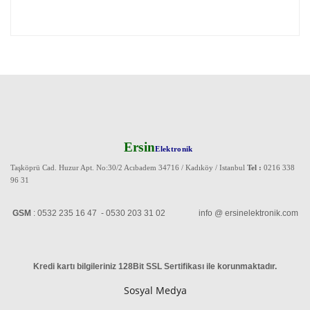
Ersin
Elektronik
Taşköprü Cad. Huzur Apt. No:30/2 Acıbadem 34716 / Kadıköy / Istanbul
Tel :
0216 338
96 31
GSM
: 0532 235 16 47 - 0530 203 31 02 info @ ersinelektronik.com
Kredi kartı bilgileriniz 128Bit SSL Sertifikası ile korunmaktadır
.
Sosyal Medya