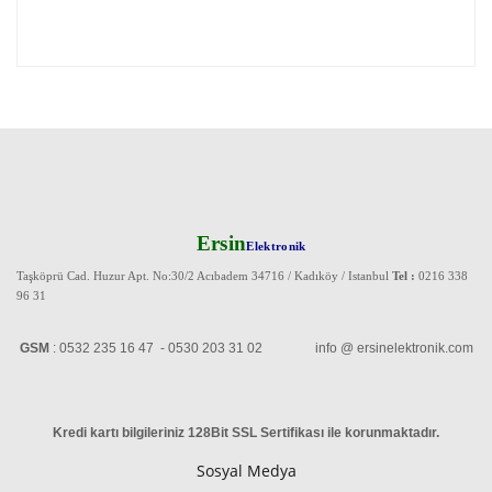
Ersin
Elektronik
Taşköprü Cad. Huzur Apt. No:30/2 Acıbadem 34716 / Kadıköy / Istanbul
Tel :
0216 338
96 31
GSM
: 0532 235 16 47 - 0530 203 31 02 info @ ersinelektronik.com
Kredi kartı bilgileriniz 128Bit SSL Sertifikası ile korunmaktadır
.
Sosyal Medya