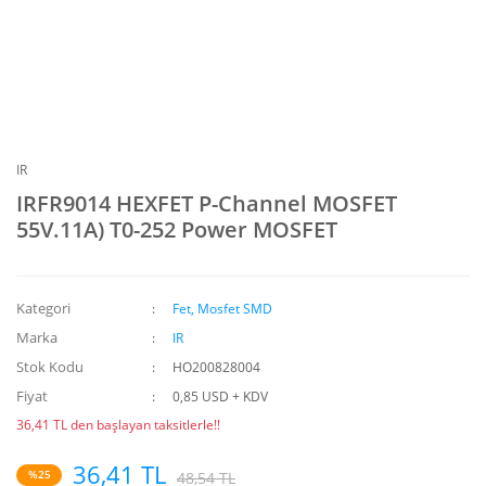
IR
IRFR9014 HEXFET P-Channel MOSFET
55V.11A) T0-252 Power MOSFET
Kategori
Fet, Mosfet SMD
Marka
IR
Stok Kodu
HO200828004
Fiyat
0,85 USD + KDV
36,41 TL den başlayan taksitlerle!!
36,41 TL
%25
48,54 TL