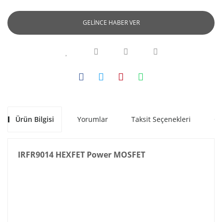
GELİNCE HABER VER
Ürün Bilgisi
Yorumlar
Taksit Seçenekleri
Ön
IRFR9014 HEXFET Power MOSFET