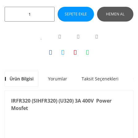
SEPETE EKLE
HEMEN AL
Ürün Bilgisi
Yorumlar
Taksit Seçenekleri
Ön
IRFR320 (SIHFR320) (U320) 3A 400V Power
Mosfet