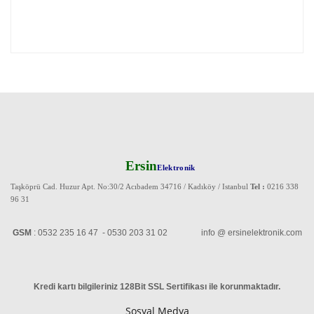
Ersin
Elektronik
Taşköprü Cad. Huzur Apt. No:30/2 Acıbadem 34716 / Kadıköy / Istanbul
Tel :
0216 338
96 31
GSM
: 0532 235 16 47 - 0530 203 31 02 info @ ersinelektronik.com
Kredi kartı bilgileriniz 128Bit SSL Sertifikası ile korunmaktadır
.
Sosyal Medya