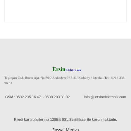
Ersin
Elektronik
Taşköprü Cad. Huzur Apt. No:30/2 Acıbadem 34716 / Kadıköy / Istanbul
Tel :
0216 338
96 31
GSM
: 0532 235 16 47 - 0530 203 31 02 info @ ersinelektronik.com
Kredi kartı bilgileriniz 128Bit SSL Sertifikası ile korunmaktadır
.
Sosyal Medya