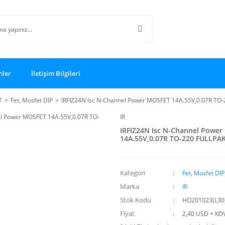
nler
İletişim Bilgileri
T
Fet, Mosfet DIP
IRFIZ24N Isc N-Channel Power MOSFET 14A.55V,0.07R TO
IR
IRFIZ24N Isc N-Channel Powe
14A.55V,0.07R TO-220 FULLPA
Kategori
Fet, Mosfet DIP
Marka
IR
Stok Kodu
HO201023(L30
Fiyat
2,40 USD + KD