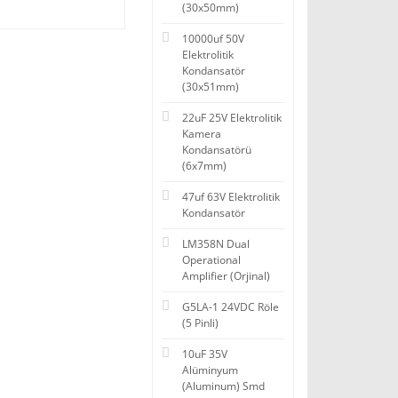
(30x50mm)
10000uf 50V
Elektrolitik
Kondansatör
(30x51mm)
22uF 25V Elektrolitik
Kamera
Kondansatörü
(6x7mm)
47uf 63V Elektrolitik
Kondansatör
LM358N Dual
Operational
Amplifier (Orjinal)
G5LA-1 24VDC Röle
(5 Pinli)
10uF 35V
Alüminyum
(Aluminum) Smd