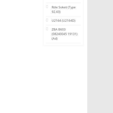
Röle Soketi (Type
92.43)
U2164 (U2164D)
ZBA B603
(08240045 19131)
(Ad)