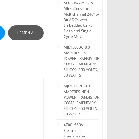
ADUC847BS32-5
MicroConverter
Multichannel 24-/16-
Bit ADCs with
Embedded 62 kB
Flash and Single-
HEMEN AL
Cycle MCU
MJE15033G 8.0
AMPERES PNP
POWER TRANSISTOR
COMPLEMENTARY
SILICON 250 VOLTS,
50 WATTS
MJE15032G 8.0
AMPERES NPN
POWER TRANSISTOR
COMPLEMENTARY
SILICON 250 VOLTS,
50 WATTS
4700uf 80V
Elektrolitik
Kondansatör