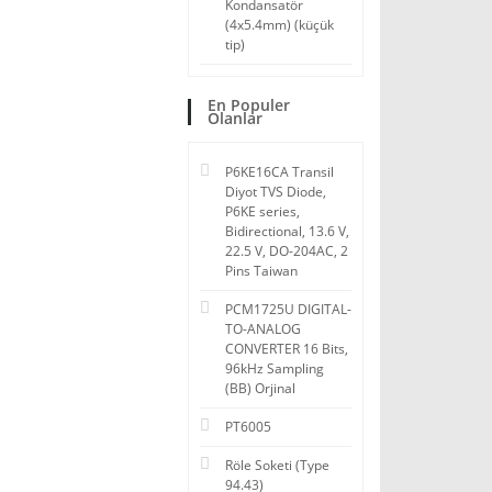
Kondansatör
(4x5.4mm) (küçük
tip)
En Populer
Olanlar
P6KE16CA Transil
Diyot TVS Diode,
P6KE series,
Bidirectional, 13.6 V,
22.5 V, DO-204AC, 2
Pins Taiwan
PCM1725U DIGITAL-
TO-ANALOG
CONVERTER 16 Bits,
96kHz Sampling
(BB) Orjinal
PT6005
Röle Soketi (Type
94.43)