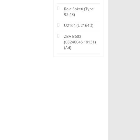
Röle Soketi (Type
92.43)
U2164 (U2164D)
ZBA B603
(08240045 19131)
(Ad)