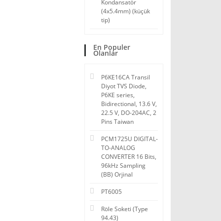
Kondansatör
(4x5.4mm) (küçük
tip)
En Populer
Olanlar
P6KE16CA Transil
Diyot TVS Diode,
P6KE series,
Bidirectional, 13.6 V,
22.5 V, DO-204AC, 2
Pins Taiwan
PCM1725U DIGITAL-
TO-ANALOG
CONVERTER 16 Bits,
96kHz Sampling
(BB) Orjinal
PT6005
Röle Soketi (Type
94.43)