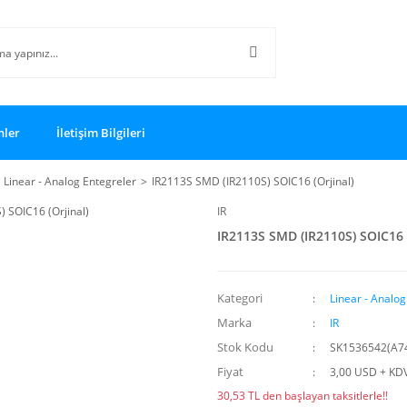
nler
İletişim Bilgileri
Linear - Analog Entegreler
IR2113S SMD (IR2110S) SOIC16 (Orjinal)
IR
IR2113S SMD (IR2110S) SOIC16 (
Kategori
Linear - Analog
Marka
IR
Stok Kodu
SK1536542(A7
Fiyat
3,00 USD + KD
30,53 TL den başlayan taksitlerle!!