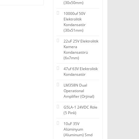
(30x50mm)
10000uf 50V
Elektrolitik
Kondansatör
(30x51mm)
22uF 25V Elektrolitik
Kamera
Kondansatörü
(6x7mm)
47uf 63V Elektrolitik
Kondansatör
LM358N Dual
Operational
Amplifier (Orjinal)
G5LA-1 24VDC Röle
(5 Pinli)
10uF 35V
Alüminyum
(Aluminum) Smd