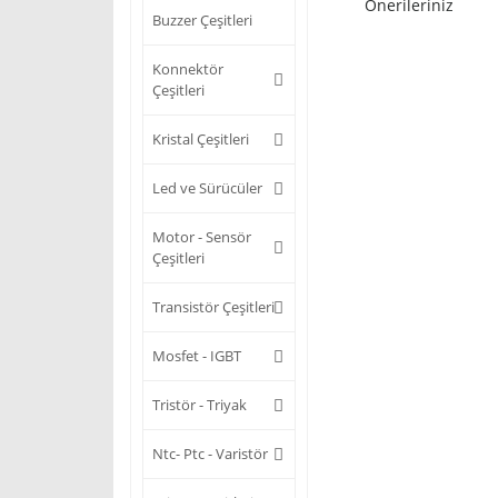
Önerileriniz
Buzzer Çeşitleri
Konnektör
Çeşitleri
Kristal Çeşitleri
Led ve Sürücüler
Motor - Sensör
Çeşitleri
Transistör Çeşitleri
Mosfet - IGBT
Tristör - Triyak
Ntc- Ptc - Varistör