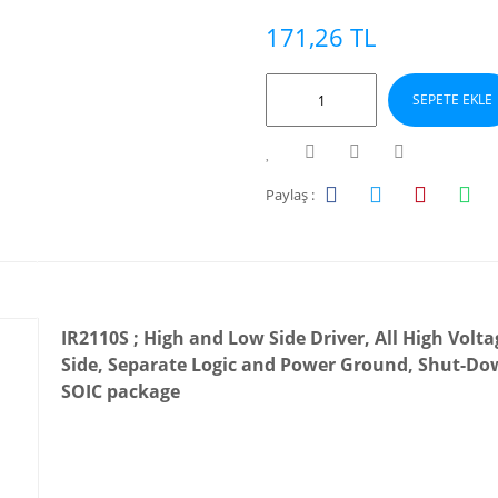
171,26 TL
SEPETE EKLE
Paylaş :
IR2110S ; High and Low Side Driver, All High Volt
Side, Separate Logic and Power Ground, Shut-Dow
SOIC package