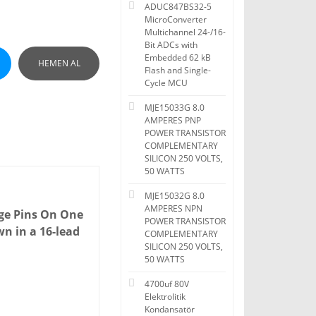
ADUC847BS32-5
MicroConverter
Multichannel 24-/16-
Bit ADCs with
Embedded 62 kB
HEMEN AL
Flash and Single-
Cycle MCU
MJE15033G 8.0
AMPERES PNP
POWER TRANSISTOR
COMPLEMENTARY
SILICON 250 VOLTS,
50 WATTS
MJE15032G 8.0
AMPERES NPN
age Pins On One
POWER TRANSISTOR
n in a 16-lead
COMPLEMENTARY
SILICON 250 VOLTS,
50 WATTS
4700uf 80V
Elektrolitik
Kondansatör