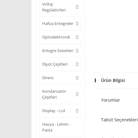
Voltaj
Regülatörleri
Hafıza Entegreler
Optoelektronik
Entegre Soketleri
Diyot Çeşitleri
Direnc
Ürün Bilgisi
Kondansatör
Çeşitleri
Yorumlar
Display - Lcd
Taksit Seçenekleri
Havya - Lehim -
Pasta