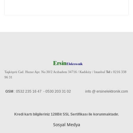
Ersin
Elektronik
Taşköprü Cad. Huzur Apt. No:30/2 Acıbadem 34716 / Kadıköy / Istanbul
Tel :
0216 338
96 31
GSM
: 0532 235 16 47 - 0530 203 31 02 info @ ersinelektronik.com
Kredi kartı bilgileriniz 128Bit SSL Sertifikası ile korunmaktadır
.
Sosyal Medya