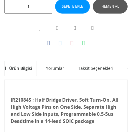
SEPETE EKLE
HEMEN AL
Ürün Bilgisi
Yorumlar
Taksit Seçenekleri
Ön
IR21084S ; Half Bridge Driver, Soft Turn-On, All
High Voltage Pins on One Side, Separate High
and Low Side Inputs, Programmable 0.5-5us
Deadtime in a 14-lead SOIC package