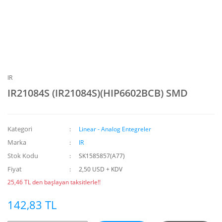
IR
IR21084S (IR21084S)(HIP6602BCB) SMD
Kategori
Linear - Analog Entegreler
Marka
IR
Stok Kodu
SK1585857(A77)
Fiyat
2,50 USD + KDV
25,46 TL den başlayan taksitlerle!!
142,83 TL