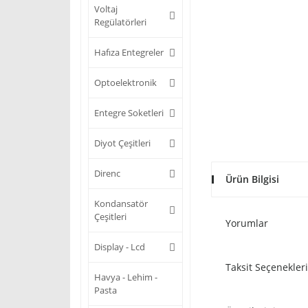
Voltaj
Regülatörleri
Hafıza Entegreler
Optoelektronik
Entegre Soketleri
Diyot Çeşitleri
Direnc
Ürün Bilgisi
Kondansatör
Çeşitleri
Yorumlar
Display - Lcd
Taksit Seçenekleri
Havya - Lehim -
Pasta