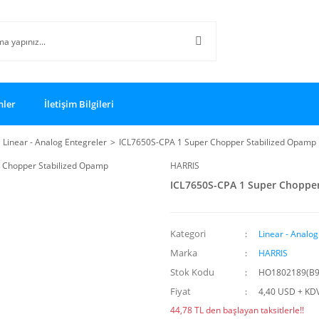
nler
İletişim Bilgileri
Linear - Analog Entegreler
ICL7650S-CPA 1 Super Chopper Stabilized Opamp
HARRIS
ICL7650S-CPA 1 Super Choppe
Kategori
Linear - Analog
Marka
HARRIS
Stok Kodu
HO1802189(B9
Fiyat
4,40 USD + KD
44,78 TL den başlayan taksitlerle!!