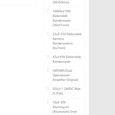
(30x50mm)
10000uf 50V
Elektrolitik
Kondansatör
(30x51mm)
22uF 25V Elektrolitik
Kamera
Kondansatörü
(6x7mm)
47uf 63V Elektrolitik
Kondansatör
LM358N Dual
Operational
Amplifier (Orjinal)
G5LA-1 24VDC Röle
(5 Pinli)
10uF 35V
Alüminyum
(Aluminum) Smd