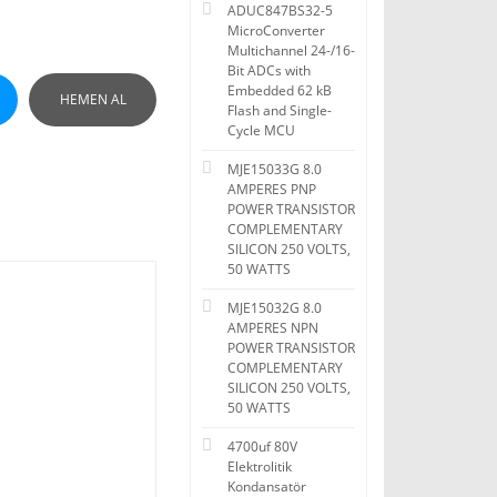
ADUC847BS32-5
MicroConverter
Multichannel 24-/16-
Bit ADCs with
Embedded 62 kB
HEMEN AL
Flash and Single-
Cycle MCU
MJE15033G 8.0
AMPERES PNP
POWER TRANSISTOR
COMPLEMENTARY
SILICON 250 VOLTS,
50 WATTS
MJE15032G 8.0
AMPERES NPN
POWER TRANSISTOR
COMPLEMENTARY
SILICON 250 VOLTS,
50 WATTS
4700uf 80V
Elektrolitik
Kondansatör