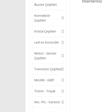
Önerileriniz
Buzzer Çeşitleri
Konnektör
Çeşitleri
Kristal Çeşitleri
Led ve Sürücüler
Motor - Sensör
Çeşitleri
Transistör Çeşitleri
Mosfet - IGBT
Tristör - Triyak
Ntc- Ptc - Varistör