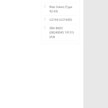
Röle Soketi (Type
92.43)
U2164 (U2164D)
ZBA B603
(08240045 19131)
(Ad)