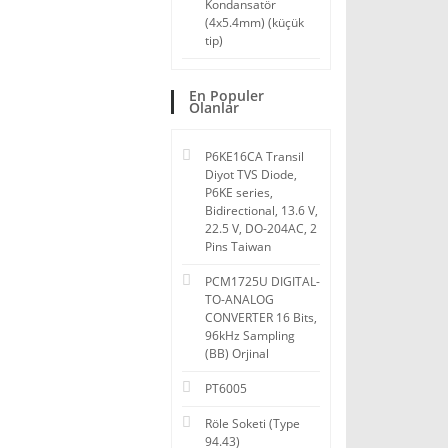
Kondansatör
(4x5.4mm) (küçük
tip)
En Populer
Olanlar
P6KE16CA Transil
Diyot TVS Diode,
P6KE series,
Bidirectional, 13.6 V,
22.5 V, DO-204AC, 2
Pins Taiwan
PCM1725U DIGITAL-
TO-ANALOG
CONVERTER 16 Bits,
96kHz Sampling
(BB) Orjinal
PT6005
Röle Soketi (Type
94.43)