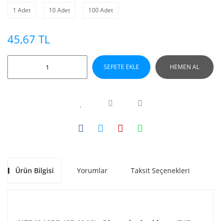
1 Adet
10 Adet
100 Adet
45,67 TL
SEPETE EKLE
HEMEN AL
Ürün Bilgisi
Yorumlar
Taksit Seçenekleri
Ön