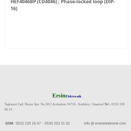
HEF4046BP (CD4046) ; Phase-locked loop (DIP-
16)
Ersin
Elektronik
Taşköprü Cad. Huzur Apt. No:30/2 Acıbadem 34716 / Kadıköy / Istanbul
Tel :
0216 338
96 31
GSM
: 0532 235 16 47 - 0530 203 31 02 info @ ersinelektronik.com