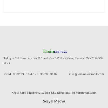
Ersin
Elektronik
Taşköprü Cad. Huzur Apt. No:30/2 Acıbadem 34716 / Kadıköy / Istanbul
Tel :
0216 338
96 31
GSM
: 0532 235 16 47 - 0530 203 31 02 info @ ersinelektronik.com
Kredi kartı bilgileriniz 128Bit SSL Sertifikası ile korunmaktadır
.
Sosyal Medya