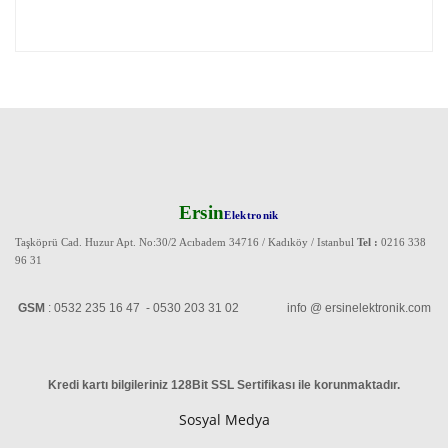
Ersin
Elektronik
Taşköprü Cad. Huzur Apt. No:30/2 Acıbadem 34716 / Kadıköy / Istanbul
Tel :
0216 338
96 31
GSM
: 0532 235 16 47 - 0530 203 31 02 info @ ersinelektronik.com
Kredi kartı bilgileriniz 128Bit SSL Sertifikası ile korunmaktadır
.
Sosyal Medya