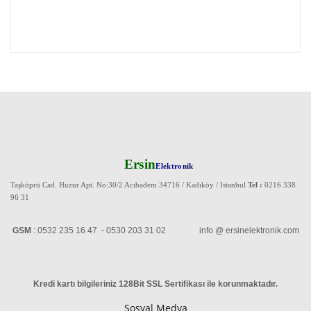
Ersin
Elektronik
Taşköprü Cad. Huzur Apt. No:30/2 Acıbadem 34716 / Kadıköy / Istanbul
Tel :
0216 338
96 31
GSM
: 0532 235 16 47 - 0530 203 31 02 info @ ersinelektronik.com
Kredi kartı bilgileriniz 128Bit SSL Sertifikası ile korunmaktadır
.
Sosyal Medya