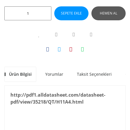
SEPETE EKLE
HEMEN AL
Ürün Bilgisi
Yorumlar
Taksit Seçenekleri
Ön
http://pdf1.alldatasheet.com/datasheet-
pdf/view/35218/QT/H11A4.html