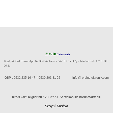
Ersin
Elektronik
Taşköprü Cad. Huzur Apt. No:30/2 Acıbadem 34716 / Kadıköy / Istanbul
Tel :
0216 338
96 31
GSM
: 0532 235 16 47 - 0530 203 31 02 info @ ersinelektronik.com
Kredi kartı bilgileriniz 128Bit SSL Sertifikası ile korunmaktadır
.
Sosyal Medya