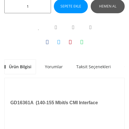
SEPETE EKLE
HEMEN AL
Ürün Bilgisi
Yorumlar
Taksit Seçenekleri
Ön
GD16361A (140-155 Mbit/s CMI Interface