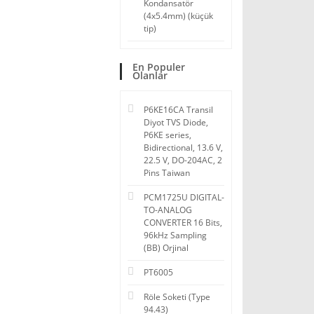
Kondansatör
(4x5.4mm) (küçük
tip)
En Populer
Olanlar
P6KE16CA Transil
Diyot TVS Diode,
P6KE series,
Bidirectional, 13.6 V,
22.5 V, DO-204AC, 2
Pins Taiwan
PCM1725U DIGITAL-
TO-ANALOG
CONVERTER 16 Bits,
96kHz Sampling
(BB) Orjinal
PT6005
Röle Soketi (Type
94.43)