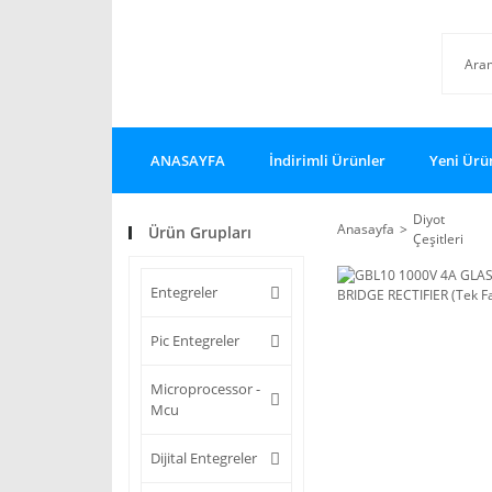
ANASAYFA
İndirimli Ürünler
Yeni Ürü
Diyot
Anasayfa
Ürün Grupları
Çeşitleri
Entegreler
Pic Entegreler
Microprocessor -
Mcu
Dijital Entegreler