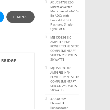
ADUC847BS32-5
MicroConverter
Multichannel 24-/16-
Bit ADCs with
HEMEN AL
Embedded 62 kB
Flash and Single-
Cycle MCU
MJE15033G 8.0
AMPERES PNP
POWER TRANSISTOR
COMPLEMENTARY
SILICON 250 VOLTS,
50 WATTS
E BRIDGE
MJE15032G 8.0
AMPERES NPN
POWER TRANSISTOR
COMPLEMENTARY
SILICON 250 VOLTS,
50 WATTS
4700uf 80V
Elektrolitik
Kondansatör