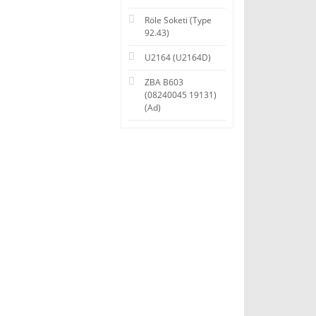
Röle Soketi (Type
92.43)
U2164 (U2164D)
ZBA B603
(08240045 19131)
(Ad)