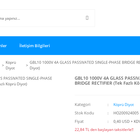
nler
İletişim Bilgileri
Köprü
GBL10 1000V 4A GLASS PASSIVATED SINGLE-PHASE BRIDGE RECT
Diyot
Diyot)
GBL10 1000V 4A GLASS PASSI
BRIDGE RECTIFIER (Tek Fazlı Kö
Kategori
Köprü Diyot
Stok Kodu
HO200924005
Fiyat
0,40 USD + KD
22,84 TL den başlayan taksitlerle!!