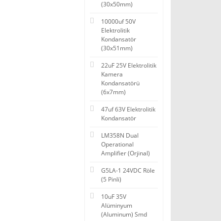
(30x50mm)
10000uf 50V
Elektrolitik
Kondansatör
(30x51mm)
22uF 25V Elektrolitik
Kamera
Kondansatörü
(6x7mm)
47uf 63V Elektrolitik
Kondansatör
LM358N Dual
Operational
Amplifier (Orjinal)
G5LA-1 24VDC Röle
(5 Pinli)
10uF 35V
Alüminyum
(Aluminum) Smd