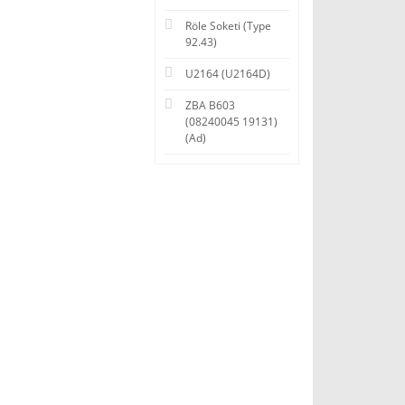
Röle Soketi (Type
92.43)
U2164 (U2164D)
ZBA B603
(08240045 19131)
(Ad)