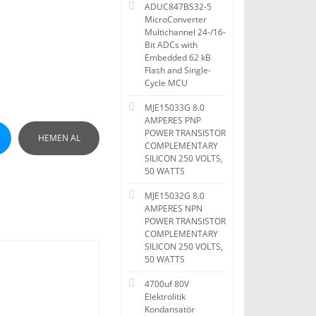
ADUC847BS32-5
MicroConverter
Multichannel 24-/16-
Bit ADCs with
Embedded 62 kB
Flash and Single-
Cycle MCU
MJE15033G 8.0
AMPERES PNP
POWER TRANSISTOR
HEMEN AL
COMPLEMENTARY
SILICON 250 VOLTS,
50 WATTS
MJE15032G 8.0
AMPERES NPN
POWER TRANSISTOR
COMPLEMENTARY
SILICON 250 VOLTS,
50 WATTS
4700uf 80V
Elektrolitik
Kondansatör