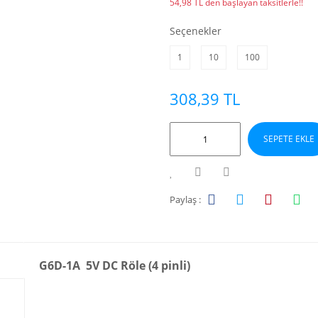
54,98 TL den başlayan taksitlerle!!
Seçenekler
1
10
100
308,39 TL
SEPETE EKLE
Paylaş :
G6D-1A 5V DC Röle (4 pinli)