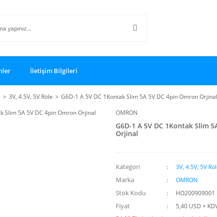
nler
İletişim Bilgileri
i
3V, 4.5V, 5V Röle
G6D-1 A 5V DC 1Kontak Slim 5A 5V DC 4pin Omron Orjina
OMRON
G6D-1 A 5V DC 1Kontak Slim 5
Orjinal
Kategori
3V, 4.5V, 5V Rö
Marka
OMRON
Stok Kodu
HO200909001
Fiyat
5,40 USD + KD