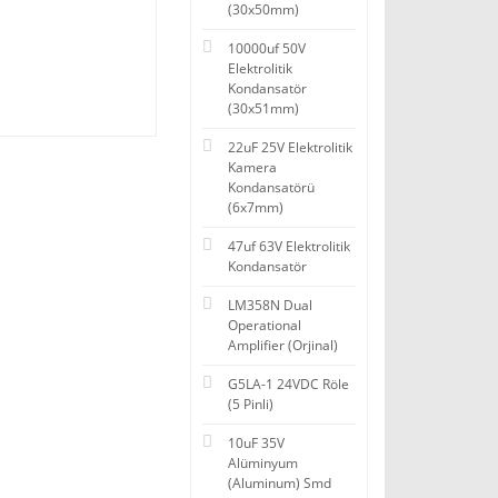
(30x50mm)
10000uf 50V
Elektrolitik
Kondansatör
(30x51mm)
22uF 25V Elektrolitik
Kamera
Kondansatörü
(6x7mm)
47uf 63V Elektrolitik
Kondansatör
LM358N Dual
Operational
Amplifier (Orjinal)
G5LA-1 24VDC Röle
(5 Pinli)
10uF 35V
Alüminyum
(Aluminum) Smd