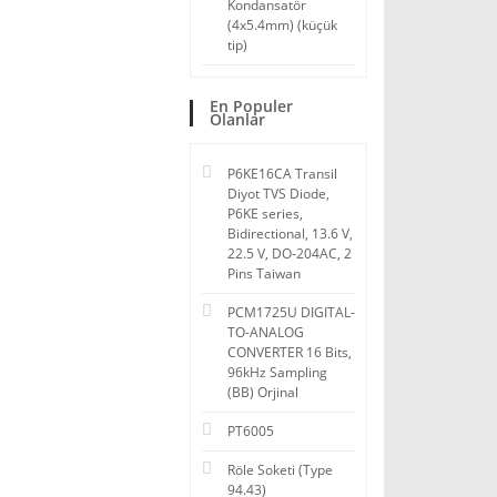
Kondansatör
(4x5.4mm) (küçük
tip)
En Populer
Olanlar
P6KE16CA Transil
Diyot TVS Diode,
P6KE series,
Bidirectional, 13.6 V,
22.5 V, DO-204AC, 2
Pins Taiwan
PCM1725U DIGITAL-
TO-ANALOG
CONVERTER 16 Bits,
96kHz Sampling
(BB) Orjinal
PT6005
Röle Soketi (Type
94.43)