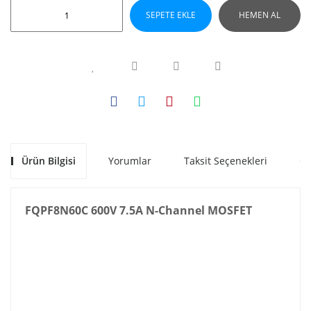
SEPETE EKLE
HEMEN AL
Ürün Bilgisi
Yorumlar
Taksit Seçenekleri
Ön
FQPF8N60C 600V 7.5A N-Channel MOSFET