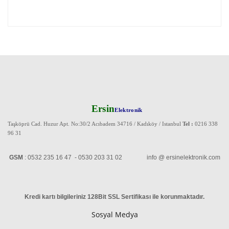
Ersin
Elektronik
Taşköprü Cad. Huzur Apt. No:30/2 Acıbadem 34716 / Kadıköy / Istanbul
Tel :
0216 338
96 31
GSM
: 0532 235 16 47 - 0530 203 31 02 info @ ersinelektronik.com
Kredi kartı bilgileriniz 128Bit SSL Sertifikası ile korunmaktadır
.
Sosyal Medya