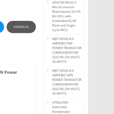
ADUC847BS32-5
MicroConverter
Multichannel 24-/16-
Bit ADCs with
Embedded 62 kB
Flash and Single-
HEMEN AL
Cycle MCU
MJE15033G 8.0
AMPERES PNP
POWER TRANSISTOR
COMPLEMENTARY
SILICON 250 VOLTS,
50 WATTS
MJE15032G 8.0
NPN Power
AMPERES NPN
POWER TRANSISTOR
COMPLEMENTARY
SILICON 250 VOLTS,
50 WATTS
4700uf 80V
Elektrolitik
Kondansatör