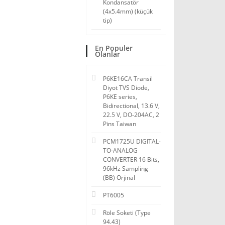
Kondansatör
(4x5.4mm) (küçük
tip)
En Populer
Olanlar
P6KE16CA Transil
Diyot TVS Diode,
P6KE series,
Bidirectional, 13.6 V,
22.5 V, DO-204AC, 2
Pins Taiwan
PCM1725U DIGITAL-
TO-ANALOG
CONVERTER 16 Bits,
96kHz Sampling
(BB) Orjinal
PT6005
Röle Soketi (Type
94.43)