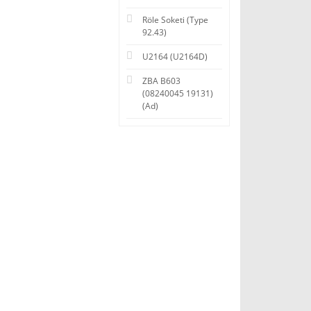
Röle Soketi (Type
92.43)
U2164 (U2164D)
ZBA B603
(08240045 19131)
(Ad)