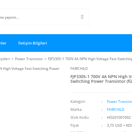
nler
İletişim Bilgileri
şitleri
Power Transistor
FJP3305-1 700V 4A NPN High Voltage Fast-Switching
FAIRCHILD
FJP3305-1 700V 4A NPN High Vo
Switching Power Transistor (fü
Kategori
Power Transist
Marka
FAIRCHILD
Stok Kodu
HO201001002
Fiyat
3,75 USD + KD