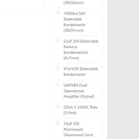
(30x50mm)
10000uf 50V
Elektrolitik
Kondansatör
(30x51mm)
22uF 25V Elektrolitik
Kamera
Kondansatörü
(6x7mm)
47uf 63V Elektrolitik
Kondansatör
LM358N Dual
Operational
Amplifier (Orjinal)
G5LA-1 24VDC Röle
(5 Pinli)
10uF 35V
Alüminyum
(Aluminum) Smd