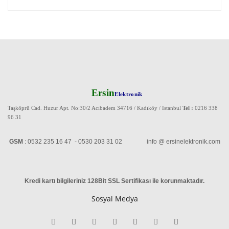
Ersin
Elektronik
Taşköprü Cad. Huzur Apt. No:30/2 Acıbadem 34716 / Kadıköy / Istanbul
Tel :
0216 338
96 31
GSM
: 0532 235 16 47 - 0530 203 31 02 info @ ersinelektronik.com
Kredi kartı bilgileriniz 128Bit SSL Sertifikası ile korunmaktadır
.
Sosyal Medya