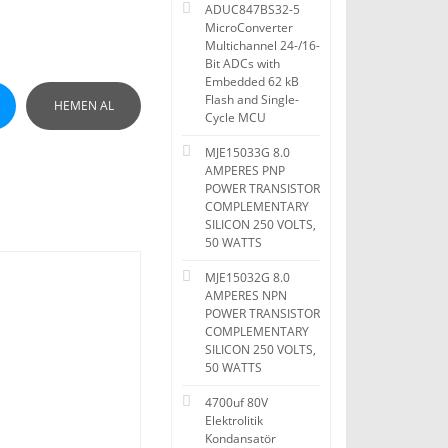
ADUC847BS32-5
MicroConverter
Multichannel 24-/16-
Bit ADCs with
Embedded 62 kB
Flash and Single-
HEMEN AL
Cycle MCU
MJE15033G 8.0
AMPERES PNP
POWER TRANSISTOR
COMPLEMENTARY
SILICON 250 VOLTS,
50 WATTS
MJE15032G 8.0
AMPERES NPN
POWER TRANSISTOR
COMPLEMENTARY
SILICON 250 VOLTS,
50 WATTS
4700uf 80V
Elektrolitik
Kondansatör