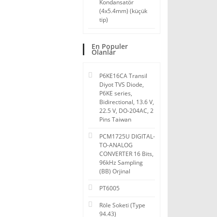
Kondansatör
(4x5.4mm) (küçük
tip)
En Populer
Olanlar
P6KE16CA Transil
Diyot TVS Diode,
P6KE series,
Bidirectional, 13.6 V,
22.5 V, DO-204AC, 2
Pins Taiwan
PCM1725U DIGITAL-
TO-ANALOG
CONVERTER 16 Bits,
96kHz Sampling
(BB) Orjinal
PT6005
Röle Soketi (Type
94.43)