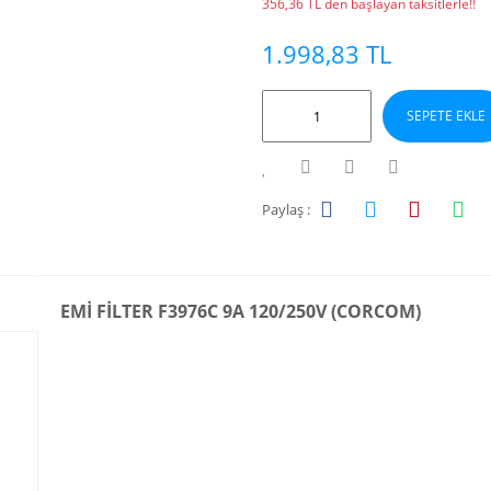
356,36 TL den başlayan taksitlerle!!
1.998,83 TL
SEPETE EKLE
Paylaş :
EMİ FİLTER F3976C 9A 120/250V (CORCOM)