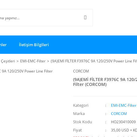
nler
İletişim Bilgileri
 Çeşitleri
EMI-EMC-Filter
(9A)EMİ FİLTER F3976C 9A 120/250V Power Line Fi
CORCOM
(9A)EMİ FİLTER F3976C 9A 120/
Filter (CORCOM)
Kategori
EMI-EMC-Filter
Marka
CORCOM
Stok Kodu
HO230410009
Fiyat
35,00 USD + K