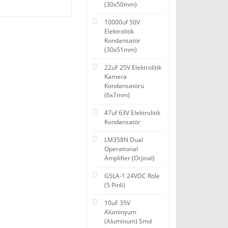
(30x50mm)
10000uf 50V
Elektrolitik
Kondansatör
(30x51mm)
22uF 25V Elektrolitik
Kamera
Kondansatörü
(6x7mm)
47uf 63V Elektrolitik
Kondansatör
LM358N Dual
Operational
Amplifier (Orjinal)
G5LA-1 24VDC Röle
(5 Pinli)
10uF 35V
Alüminyum
(Aluminum) Smd