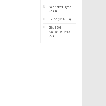
Röle Soketi (Type
92.43)
U2164 (U2164D)
ZBA B603
(08240045 19131)
(Ad)