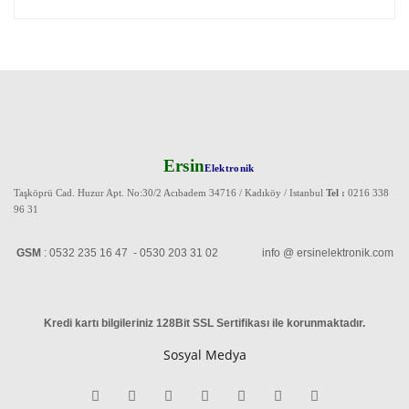
Ersin
Elektronik
Taşköprü Cad. Huzur Apt. No:30/2 Acıbadem 34716 / Kadıköy / Istanbul
Tel :
0216 338
96 31
GSM
: 0532 235 16 47 - 0530 203 31 02 info @ ersinelektronik.com
Kredi kartı bilgileriniz 128Bit SSL Sertifikası ile korunmaktadır
.
Sosyal Medya