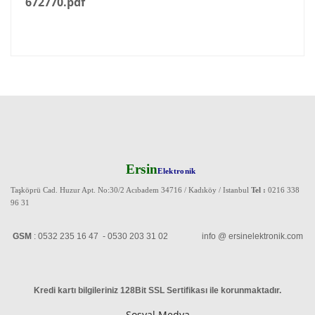
672770.pdf
Ersin
Elektronik
Taşköprü Cad. Huzur Apt. No:30/2 Acıbadem 34716 / Kadıköy / Istanbul
Tel :
0216 338
96 31
GSM
: 0532 235 16 47 - 0530 203 31 02 info @ ersinelektronik.com
Kredi kartı bilgileriniz 128Bit SSL Sertifikası ile korunmaktadır
.
Sosyal Medya