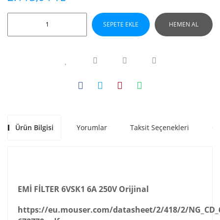
SEPETE EKLE
HEMEN AL
Ürün Bilgisi
Yorumlar
Taksit Seçenekleri
Ön
EMİ FİLTER 6VSK1 6A 250V Orijinal
https://eu.mouser.com/datasheet/2/418/2/NG_CD_