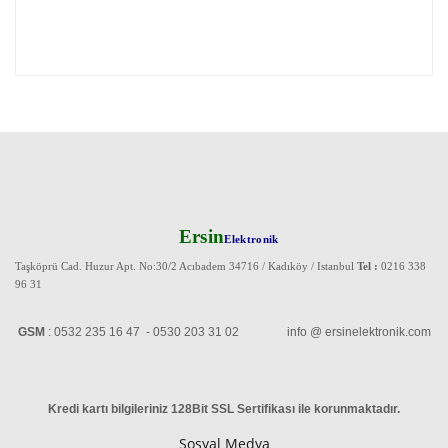
Ersin
Elektronik
Taşköprü Cad. Huzur Apt. No:30/2 Acıbadem 34716 / Kadıköy / Istanbul
Tel :
0216 338
96 31
GSM
: 0532 235 16 47 - 0530 203 31 02 info @ ersinelektronik.com
Kredi kartı bilgileriniz 128Bit SSL Sertifikası ile korunmaktadır
.
Sosyal Medya