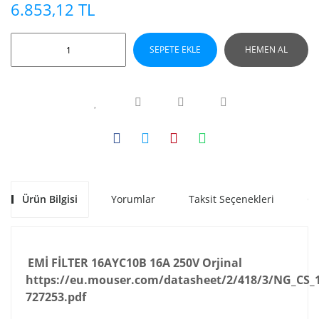
6.853,12 TL
SEPETE EKLE
HEMEN AL
Ürün Bilgisi
Yorumlar
Taksit Seçenekleri
Ön
EMİ FİLTER 16AYC10B 16A 250V Orjinal
https://eu.mouser.com/datasheet/2/418/3/NG_C
727253.pdf