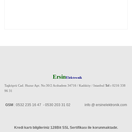
Ersin
Elektronik
Taşköprü Cad. Huzur Apt. No:30/2 Acıbadem 34716 / Kadıköy / Istanbul
Tel :
0216 338
96 31
GSM
: 0532 235 16 47 - 0530 203 31 02 info @ ersinelektronik.com
Kredi kartı bilgileriniz 128Bit SSL Sertifikası ile korunmaktadır
.