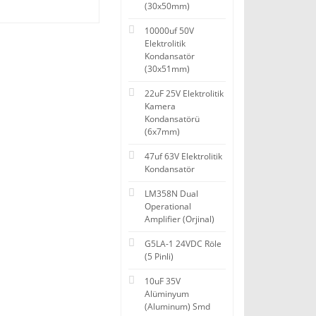
(30x50mm)
10000uf 50V
Elektrolitik
Kondansatör
(30x51mm)
22uF 25V Elektrolitik
Kamera
Kondansatörü
(6x7mm)
47uf 63V Elektrolitik
Kondansatör
LM358N Dual
Operational
Amplifier (Orjinal)
G5LA-1 24VDC Röle
(5 Pinli)
10uF 35V
Alüminyum
(Aluminum) Smd