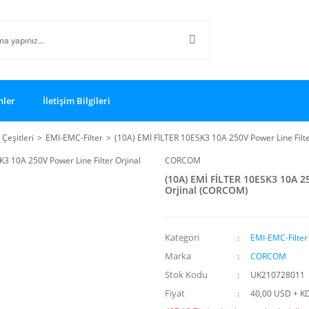
nler
İletişim Bilgileri
 Çeşitleri
EMI-EMC-Filter
(10A) EMİ FİLTER 10ESK3 10A 250V Power Line Filt
CORCOM
(10A) EMİ FİLTER 10ESK3 10A 25
Orjinal (CORCOM)
Kategori
EMI-EMC-Filter
Marka
CORCOM
Stok Kodu
UK210728011
Fiyat
40,00 USD + K