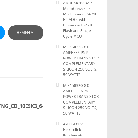
ADUC847BS32-5
MicroConverter
Multichannel 24-/16-
Bit ADCs with
Embedded 62 kB
Flash and Single-
HEMEN AL
Cycle MCU
MJE15033G 8.0
AMPERES PNP
POWER TRANSISTOR
COMPLEMENTARY
SILICON 250 VOLTS,
50 WATTS
MJE15032G 8.0
AMPERES NPN
POWER TRANSISTOR
COMPLEMENTARY
8/NG_CD_10ESK3_6-
SILICON 250 VOLTS,
50 WATTS
4700uf 80V
Elektrolitik
Kondansatör