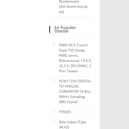
Kondansatör
(4x5.4mm) (küçük
tip)
En Populer
Olanlar
P6KE16CA Transil
Diyot TVS Diode,
P6KE series,
Bidirectional, 13.6 V,
22.5 V, DO-204AC, 2
Pins Taiwan
PCM1725U DIGITAL-
TO-ANALOG
CONVERTER 16 Bits,
96kHz Sampling
(BB) Orjinal
PT6005
Röle Soketi (Type
94.43)