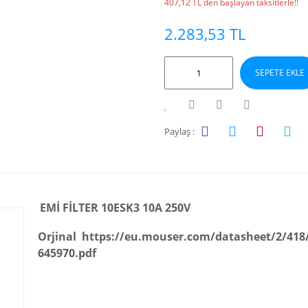
407,12 TL den başlayan taksitlerle!!
2.283,53 TL
SEPETE EKLE
Paylaş :
EMİ FİLTER 10ESK3 10A 250V
Orjinal https://eu.mouser.com/datasheet/2/41
645970.pdf