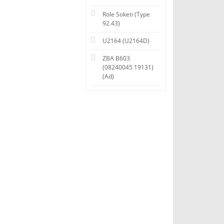
Röle Soketi (Type
92.43)
U2164 (U2164D)
ZBA B603
(08240045 19131)
(Ad)