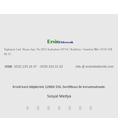
Ersin
Elektronik
Taşköprü Cad. Huzur Apt. No:30/2 Acıbadem 34716 / Kadıköy / Istanbul
Tel :
0216 338
96 31
GSM
: 0532 235 16 47 - 0530 203 31 02 info @ ersinelektronik.com
Kredi kartı bilgileriniz 128Bit SSL Sertifikası ile korunmaktadır
.
Sosyal Medya