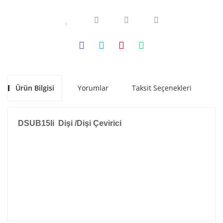
Ürün Bilgisi
Yorumlar
Taksit Seçenekleri
Ön
DSUB15li Dişi /Dişi Çevirici