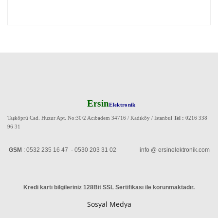
Ersin
Elektronik
Taşköprü Cad. Huzur Apt. No:30/2 Acıbadem 34716 / Kadıköy / Istanbul
Tel :
0216 338
96 31
GSM
: 0532 235 16 47 - 0530 203 31 02 info @ ersinelektronik.com
Kredi kartı bilgileriniz 128Bit SSL Sertifikası ile korunmaktadır
.
Sosyal Medya