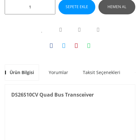
SEPETE EKLE
HEMEN AL
Ürün Bilgisi
Yorumlar
Taksit Seçenekleri
Ön
DS26S10CV Quad Bus Transceiver