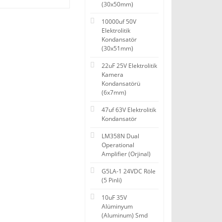
(30x50mm)
10000uf 50V
Elektrolitik
Kondansatör
(30x51mm)
22uF 25V Elektrolitik
Kamera
Kondansatörü
(6x7mm)
47uf 63V Elektrolitik
Kondansatör
LM358N Dual
Operational
Amplifier (Orjinal)
G5LA-1 24VDC Röle
(5 Pinli)
10uF 35V
Alüminyum
(Aluminum) Smd