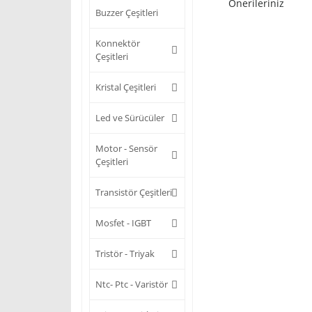
Önerileriniz
Buzzer Çeşitleri
Konnektör
Çeşitleri
Kristal Çeşitleri
Led ve Sürücüler
Motor - Sensör
Çeşitleri
Transistör Çeşitleri
Mosfet - IGBT
Tristör - Triyak
Ntc- Ptc - Varistör