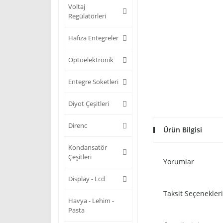
Voltaj
Regülatörleri
Hafıza Entegreler
Optoelektronik
Entegre Soketleri
Diyot Çeşitleri
Direnc
Ürün Bilgisi
Kondansatör
Çeşitleri
Yorumlar
Display - Lcd
Taksit Seçenekleri
Havya - Lehim -
Pasta