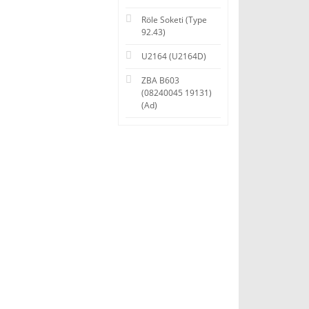
Röle Soketi (Type
92.43)
U2164 (U2164D)
ZBA B603
(08240045 19131)
(Ad)