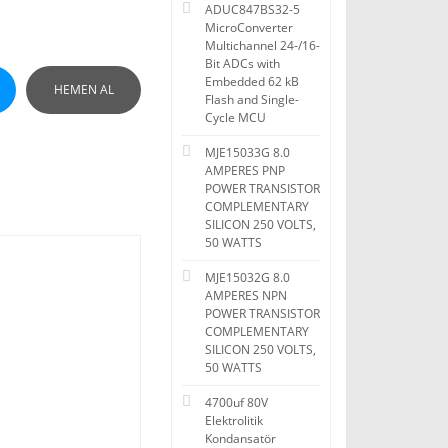
ADUC847BS32-5
MicroConverter
Multichannel 24-/16-
Bit ADCs with
Embedded 62 kB
HEMEN AL
Flash and Single-
Cycle MCU
MJE15033G 8.0
AMPERES PNP
POWER TRANSISTOR
COMPLEMENTARY
SILICON 250 VOLTS,
50 WATTS
MJE15032G 8.0
AMPERES NPN
POWER TRANSISTOR
COMPLEMENTARY
SILICON 250 VOLTS,
50 WATTS
4700uf 80V
Elektrolitik
Kondansatör