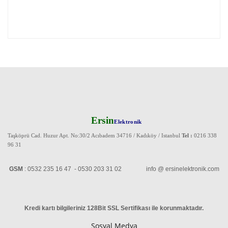
Ersin
Elektronik
Taşköprü Cad. Huzur Apt. No:30/2 Acıbadem 34716 / Kadıköy / Istanbul
Tel :
0216 338
96 31
GSM
: 0532 235 16 47 - 0530 203 31 02 info @ ersinelektronik.com
Kredi kartı bilgileriniz 128Bit SSL Sertifikası ile korunmaktadır
.
Sosyal Medya