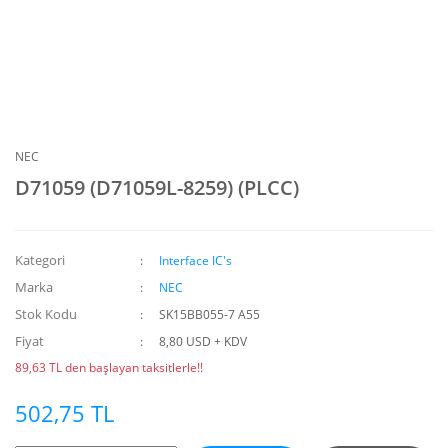
NEC
D71059 (D71059L-8259) (PLCC)
Kategori
Interface IC's
Marka
NEC
Stok Kodu
SK15BB055-7 A55
Fiyat
8,80 USD + KDV
89,63 TL den başlayan taksitlerle!!
502,75 TL