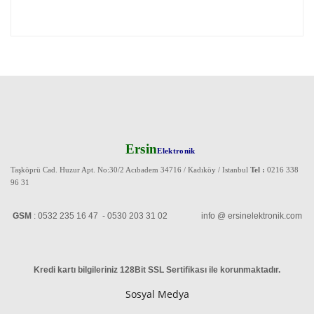
Ersin
Elektronik
Taşköprü Cad. Huzur Apt. No:30/2 Acıbadem 34716 / Kadıköy / Istanbul
Tel :
0216 338
96 31
GSM
: 0532 235 16 47 - 0530 203 31 02 info @ ersinelektronik.com
Kredi kartı bilgileriniz 128Bit SSL Sertifikası ile korunmaktadır
.
Sosyal Medya