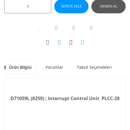
SEPETE EKLE
HEMEN AL
Ürün Bilgisi
Yorumlar
Taksit Seçenekleri
Ön
D71059L (8259) ; Interrupt Control Unit PLCC-28