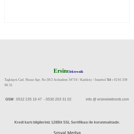
Ersin
Elektronik
Taşköprü Cad. Huzur Apt. No:30/2 Acıbadem 34716 / Kadıköy / Istanbul
Tel :
0216 338
96 31
GSM
: 0532 235 16 47 - 0530 203 31 02 info @ ersinelektronik.com
Kredi kartı bilgileriniz 128Bit SSL Sertifikası ile korunmaktadır
.
Sosyal Medya