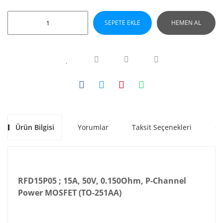
SEPETE EKLE
HEMEN AL
Ürün Bilgisi
Yorumlar
Taksit Seçenekleri
Ön
RFD15P05 ; 15A, 50V, 0.150Ohm, P-Channel
Power MOSFET (TO-251AA)