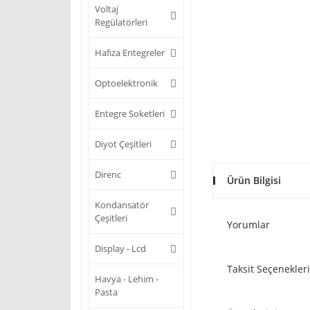
Voltaj
Regülatörleri
Hafıza Entegreler
Optoelektronik
Entegre Soketleri
Diyot Çeşitleri
Direnc
Ürün Bilgisi
Kondansatör
Çeşitleri
Yorumlar
Display - Lcd
Taksit Seçenekleri
Havya - Lehim -
Pasta