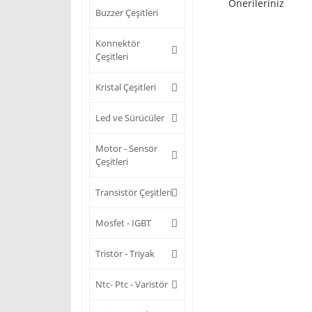
Önerileriniz
Buzzer Çeşitleri
Konnektör
Çeşitleri
Kristal Çeşitleri
Led ve Sürücüler
Motor - Sensör
Çeşitleri
Transistör Çeşitleri
Mosfet - IGBT
Tristör - Triyak
Ntc- Ptc - Varistör