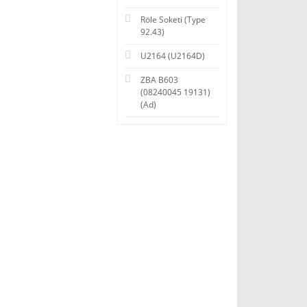
Röle Soketi (Type
92.43)
U2164 (U2164D)
ZBA B603
(08240045 19131)
(Ad)