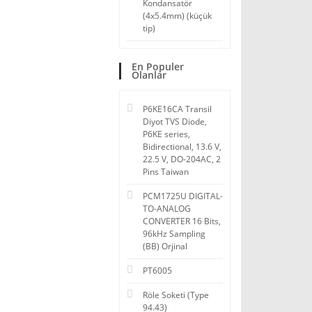
Kondansatör
(4x5.4mm) (küçük
tip)
En Populer
Olanlar
P6KE16CA Transil
Diyot TVS Diode,
P6KE series,
Bidirectional, 13.6 V,
22.5 V, DO-204AC, 2
Pins Taiwan
PCM1725U DIGITAL-
TO-ANALOG
CONVERTER 16 Bits,
96kHz Sampling
(BB) Orjinal
PT6005
Röle Soketi (Type
94.43)