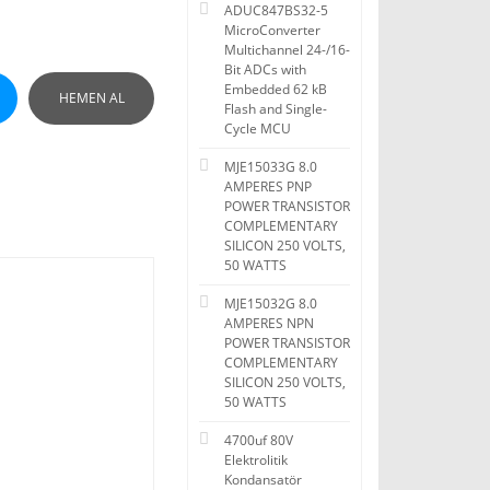
ADUC847BS32-5
MicroConverter
Multichannel 24-/16-
Bit ADCs with
Embedded 62 kB
HEMEN AL
Flash and Single-
Cycle MCU
MJE15033G 8.0
AMPERES PNP
POWER TRANSISTOR
COMPLEMENTARY
SILICON 250 VOLTS,
50 WATTS
MJE15032G 8.0
AMPERES NPN
POWER TRANSISTOR
COMPLEMENTARY
SILICON 250 VOLTS,
50 WATTS
4700uf 80V
Elektrolitik
Kondansatör