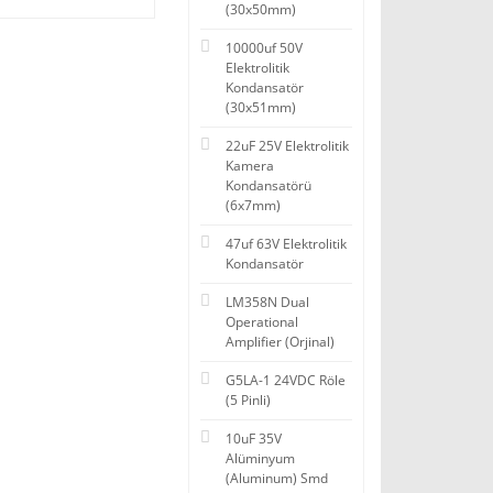
(30x50mm)
10000uf 50V
Elektrolitik
Kondansatör
(30x51mm)
22uF 25V Elektrolitik
Kamera
Kondansatörü
(6x7mm)
47uf 63V Elektrolitik
Kondansatör
LM358N Dual
Operational
Amplifier (Orjinal)
G5LA-1 24VDC Röle
(5 Pinli)
10uF 35V
Alüminyum
(Aluminum) Smd