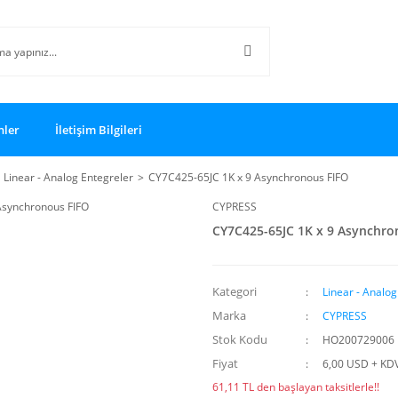
nler
İletişim Bilgileri
Linear - Analog Entegreler
CY7C425-65JC 1K x 9 Asynchronous FIFO
CYPRESS
CY7C425-65JC 1K x 9 Asynchro
Kategori
Linear - Analog
Marka
CYPRESS
Stok Kodu
HO200729006
Fiyat
6,00 USD + KD
61,11 TL den başlayan taksitlerle!!