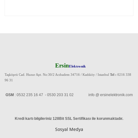
Ersin
Elektronik
Taşköprü Cad. Huzur Apt. No:30/2 Acıbadem 34716 / Kadıköy / Istanbul
Tel :
0216 338
96 31
GSM
: 0532 235 16 47 - 0530 203 31 02 info @ ersinelektronik.com
Kredi kartı bilgileriniz 128Bit SSL Sertifikası ile korunmaktadır
.
Sosyal Medya