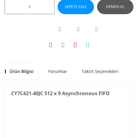
SEPETE EKLE
HEMEN AL
Ürün Bilgisi
Yorumlar
Taksit Seçenekleri
Ön
CY7C421-40JC 512 x 9 Asynchronous FIFO